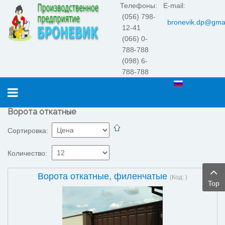
Телефоны:
E-mail:
(056) 798-
bronevik.dp@gma
12-41
(066) 0-
788-788
(098) 6-
788-788
Русский
Ворота откатные
Сортировка:
Количество:
Ворота откатные, филенчатые
(Код:
)
Top